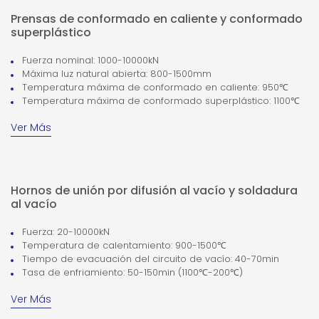
superplástico hasta la unión por difusión y la I+D de equipos
Prensas de conformado en caliente y conformado
especializados, ofrecemos soluciones completas para la
fabricación de componentes de alto rendimiento a partir de
superplástico
materiales difíciles de conformar.
Fuerza nominal: 1000-10000kN
Máxima luz natural abierta: 800-1500mm
Temperatura máxima de conformado en caliente: 950℃
Temperatura máxima de conformado superplástico: 1100℃
Ver Más
Hornos de unión por difusión al vacío y soldadura
al vacío
Fuerza: 20-10000kN
Temperatura de calentamiento: 900-1500℃
Tiempo de evacuación del circuito de vacío: 40-70min
Tasa de enfriamiento: 50-150min (1100℃-200℃)
Ver Más